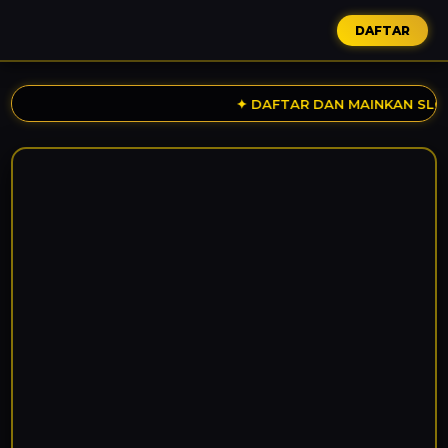
DAFTAR
✦ DAFTAR DAN MAINKAN SLOT 