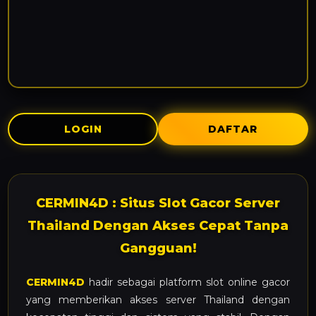
LOGIN
DAFTAR
CERMIN4D : Situs Slot Gacor Server
Thailand Dengan Akses Cepat Tanpa
Gangguan!
CERMIN4D
hadir sebagai platform slot online gacor
yang memberikan akses server Thailand dengan